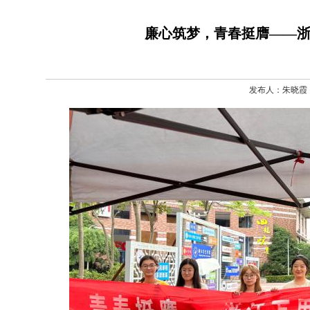
廉心筑梦，青春挺膺——
发布人：朱晓霞 发