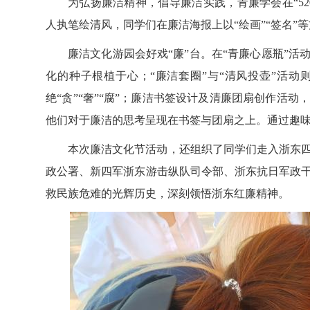
为弘扬廉洁精神，倡导廉洁实践，青廉学会在
“
人执笔绘清风，同学们在廉洁海报上以“绘画”“签名”等
廉洁文化游园会好戏
“廉”台。在“青廉心愿瓶”
化的种子根植于心；
“廉洁套圈”
与
“清风投壶”活动
绝
“贪”“奢”“腐”
；
廉洁书签
设计及清廉团扇创作活动
他们对于廉洁的思考呈现在书签与团扇之上
。
通过趣
本次廉洁文化节活动，还组织了同学们走入浙东
政公署、新四军浙东游击纵队司令部、浙东抗日军政
救民族危难的光辉历史，深刻领悟浙东红廉精神。