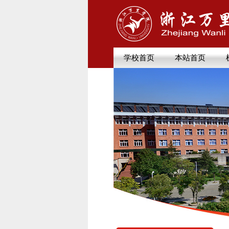
学校首页
本站首页