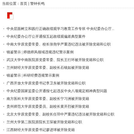
当前位置：
首页
警钟长鸣
警钟长鸣
中央层面树立和践行正确政绩观学习教育工作专班 中央纪委办公厅...
中央纪委办公厅公开通报五起政绩观偏差典型案件
中南大学原党委常委、校长张尧学严重违纪违法被开除党籍和公职
镜鉴警示 | 师德师风领域违规违纪警示案例
武汉大学中南医院原党委常委、院长王行环被开除党籍和公职
兰州财经大学原党委常委、副校长石镜如被开除党籍
镜鉴警示 | 科研经费违规警示案例
广西开放大学原党委书记李卫东被开除党籍和公职
中央纪委国家监委公开通报七起违反中央八项规定精神典型问题
南方医科大学原党委常委、副校长宁习洲被开除党籍
贵州师范大学原党委委员、副校长黄开烈被开除党籍
北京大学原党委常委、副校长任羽中严重违纪违法被开除党籍和公职
兰州大学第二医院原院长王琛被开除党籍和公职
江西财经大学原党委书记廖进球被开除党籍