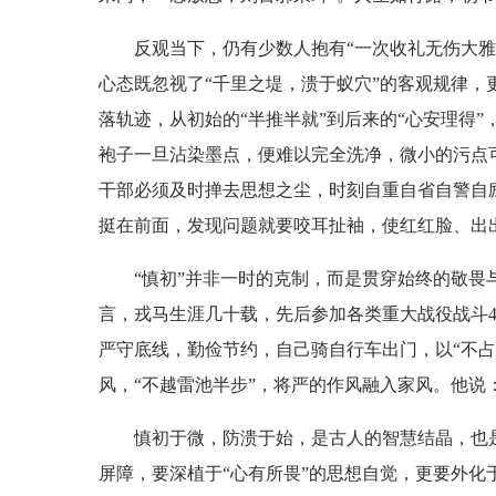
反观当下，仍有少数人抱有“一次收礼无伤大雅”
心态既忽视了“千里之堤，溃于蚁穴”的客观规律，
落轨迹，从初始的“半推半就”到后来的“心安理得”
袍子一旦沾染墨点，便难以完全洗净，微小的污点
干部必须及时掸去思想之尘，时刻自重自省自警自
挺在前面，发现问题就要咬耳扯袖，使红红脸、出
“慎初”并非一时的克制，而是贯穿始终的敬畏与坚
言，戎马生涯几十载，先后参加各类重大战役战斗
严守底线，勤俭节约，自己骑自行车出门，以“不
风，“不越雷池半步”，将严的作风融入家风。他说
慎初于微，防溃于始，是古人的智慧结晶，也是
屏障，要深植于“心有所畏”的思想自觉，更要外化