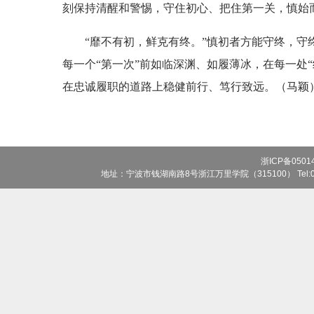
刻保持清醒和警惕，守住初心、把住第一关，慎始
“靡不有初，鲜克有终。”慎初者方能守终，守终
每一个“第一次”前如临深渊、如履薄冰，在每一处
在忠诚履职的道路上稳健前行、笃行致远。（马颖
浙ICP备0501
地址：宁波市钱湖南路8号浙江万里学院（315100） Tel:0574-8