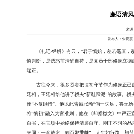
廉语清风
来源
发布人：朱晓霞 发
《礼记·经解》有云，“君子慎始，差若毫厘，谬
慎判断，是诱惑前清醒自持，是党员干部修身立德
端正。
古往今来，很多贤者把慎初守节作为修身正己的
廷相，王廷相给他讲了轿夫“新鞋踩泥”的故事。
便“不复顾惜”。他以此告诫张瀚“倘一失足，将无
将“慎初”融入为官准则，他在《却赠檄文》中严正
自省，在官场中始终保持清廉自守、刚正不阿的品
来同；一念放恣，则百邪乘衅”。人生如行路，初