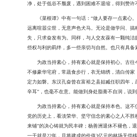
净，处于低谷不颓废，遇到困难不退缩，得到赞许
《菜根谭》中有一句话：“做人要存一点素心。”
远离喧嚣尘世，无意声色犬马。无论是做学问、搞
失，只求奋发有为。同样，与人交友葆有一颗纯洁
些权与利的羁绊，多一些亲切与自然。也只有具备
为政当持素心，持有素心就是保持初心。古往今
不修豪华宅府，常蔬食步行，衣无锦绣，清白传家
定力如磐。东汉孔奋曾在富裕之县姑臧任职四年，
辛耳”，也毫不在意。能做到身处脂膏不自润，说
为政当持素心，持有素心就是保持本色。这不仅
党的历史上，看淡荣华、坚守信念的素心之人不胜枚
来铺”的决心铸就为民丰碑；杨善洲退休不褪色，
一干就是22年，且将建成的价值3亿元的林场无偿