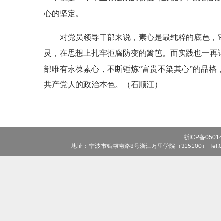
心的坚定。
对党员领导干部来说，素心是最纯粹的底色，它
灵，在思想上扎牢拒腐防变的篱笆。而实践也一再
部唯有永葆素心，不断锤炼“富贵不染其心”的品格
共产党人的政治本色。（石顺江）
浙ICP备0501
地址：宁波市钱湖南路8号浙江万里学院（315100） Tel:0574-8