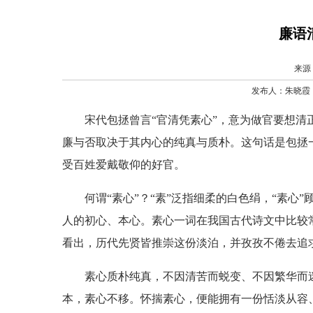
廉语
来源
发布人：朱晓霞 发
宋代包拯曾言“官清凭素心”，意为做官要想清正
廉与否取决于其内心的纯真与质朴。这句话是包拯
受百姓爱戴敬仰的好官。
何谓“素心”？“素”泛指细柔的白色绢，“素心”
人的初心、本心。素心一词在我国古代诗文中比较常
看出，历代先贤皆推崇这份淡泊，并孜孜不倦去追
素心质朴纯真，不因清苦而蜕变、不因繁华而迷乱
本，素心不移。怀揣素心，便能拥有一份恬淡从容