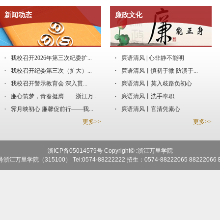
新闻动态
廉政文化
我校召开2026年第三次纪委扩...
廉语清风 | 心非静不能明
我校召开纪委第三次（扩大）...
廉语清风丨慎初于微 防溃于...
我校召开警示教育会 深入贯...
廉语清风丨莫入歧路负初心
廉心筑梦，青春挺膺——浙江万...
廉语清风丨洗手奉职
霁月映初心 廉馨促前行——我...
廉语清风丨官清凭素心
更多>>
更多>>
浙ICP备05014579号 Copyright© :浙江万里学院
学院（315100） Tel:0574-88222222 招生：0574-88222065 88222066